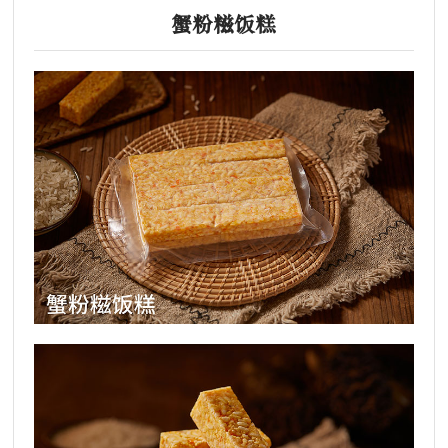
蟹粉糍饭糕