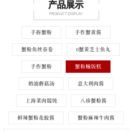
产品展示
PRODUCT DISPLAY
手拆蟹粉
手作蟹黄酱
蟹粉鱼丝春卷
0蟹黄芝士鱼丸
手作蟹粉
蟹粉糍饭糕
奶油蘑菇汤
意大利肉酱
上海菜肉馄饨
八珍蟹粉酱
鲜辣蟹粉花胶酱
蟹粉麻辣牛肉酱